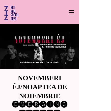
NOVEMBERI
ÉJ/NOAPTEA DE
NOIEMBRIE
🅔🅜🅔🅡🅖🅘🅝🅖