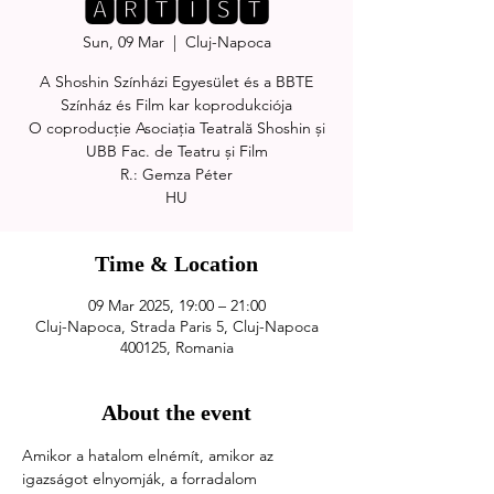
🅰🆁🆃🅸🆂🆃
Sun, 09 Mar
  |  
Cluj-Napoca
A Shoshin Színházi Egyesület és a BBTE
Színház és Film kar koprodukciója
O coproducție Asociația Teatrală Shoshin și
UBB Fac. de Teatru și Film
R.: Gemza Péter
Time & Location
09 Mar 2025, 19:00 – 21:00
Cluj-Napoca, Strada Paris 5, Cluj-Napoca
400125, Romania
About the event
Amikor a hatalom elnémít, amikor az 
igazságot elnyomják, a forradalom 