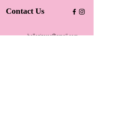
Contact Us
hellozizarea@gmail.com
+40 372 908 683
ZIZ - Art and Social Area
Str. Paris 5, Cluj-Napoca 400125
Romania