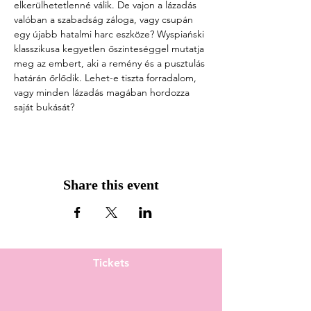
elkerülhetetlenné válik. De vajon a lázadás 
valóban a szabadság záloga, vagy csupán 
egy újabb hatalmi harc eszköze? Wyspiański 
klasszikusa kegyetlen őszinteséggel mutatja 
meg az embert, aki a remény és a pusztulás 
határán őrlődik. Lehet-e tiszta forradalom, 
vagy minden lázadás magában hordozza 
saját bukását?
Share this event
Tickets