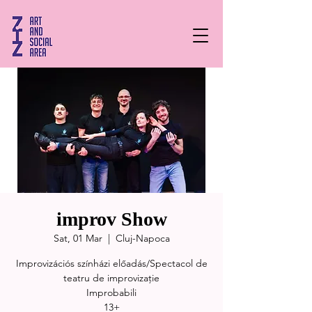
improv Show
Sat, 01 Mar
  |  
Cluj-Napoca
Improvizációs színházi előadás/Spectacol de
teatru de improvizație
Improbabili
13+