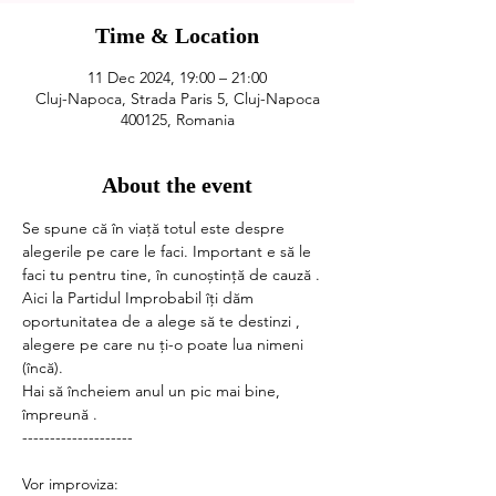
Time & Location
11 Dec 2024, 19:00 – 21:00
Cluj-Napoca, Strada Paris 5, Cluj-Napoca
400125, Romania
About the event
Se spune că în viață totul este despre 
alegerile pe care le faci. Important e să le 
faci tu pentru tine, în cunoștință de cauză .
Aici la Partidul Improbabil îți dăm 
oportunitatea de a alege să te destinzi , 
alegere pe care nu ți-o poate lua nimeni 
(încă).
Hai să încheiem anul un pic mai bine, 
împreună .
--------------------
Vor improviza: