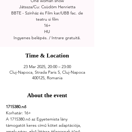
One woman show
Játssza/Cu: Csüdöm Henrietta
BBTE - Színház és Film kar/UBB fac. de
teatru si film
16+
HU
Time & Location
23 Mar 2025, 20:00 – 23:00
Cluj-Napoca, Strada Paris 5, Cluj-Napoca
400125, Romania
About the event
1715380.nő
Korhatár: 16+
A 1715380.nő az Egyetemista lány 
támogatót keres című kötet adaptációja, 
amely négy, első látásra átlagosnak tűnő 