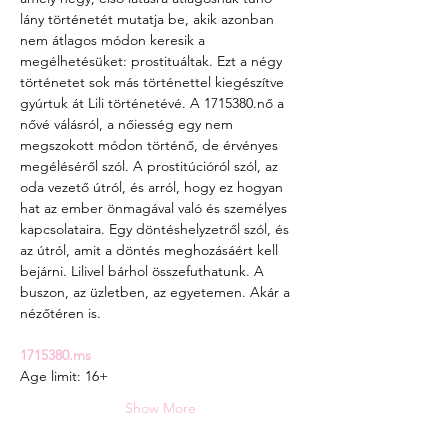
lány történetét mutatja be, akik azonban 
nem átlagos módon keresik a 
megélhetésüket: prostituáltak. Ezt a négy 
történetet sok más történettel kiegészítve 
gyúrtuk át Lili történetévé. A 1715380.nő a 
nővé válásról, a nőiesség egy nem 
megszokott módon történő, de érvényes 
megéléséről szól. A prostitúcióról szól, az 
oda vezető útról, és arról, hogy ez hogyan 
hat az ember önmagával való és személyes 
kapcsolataira. Egy döntéshelyzetről szól, és 
az útról, amit a döntés meghozásáért kell 
bejárni. Lilivel bárhol összefuthatunk. A 
buszon, az üzletben, az egyetemen. Akár a 
nézőtéren is.
1715380.ms
Age limit: 16+
Show More