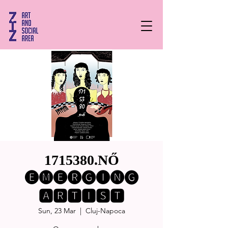
1715380.NŐ
🅔🅜🅔🅡🅖🅘🅝🅖
🅰🆁🆃🅸🆂🆃
Sun, 23 Mar
  |  
Cluj-Napoca